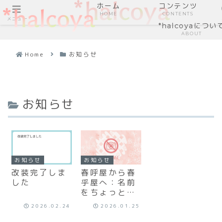
ホーム
コンテンツ
HOME
CONTENTS
メニュー
*halcoyaについ
ABOUT
Home
お知らせ
お知らせ
お知らせ
お知らせ
改装完了しま
春呼屋から春
した
乎屋へ：名前
をちょっと変
えました
2026.02.24
2026.01.25