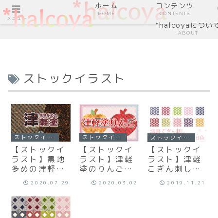
ホーム
コンテンツ
HOME
CONTENTS
メニュー
*halcoyaについ
ABOUT
ストックイラスト
ストックイラスト
ストックイラスト
ストックイラスト
【ストックイ
【ストックイ
【ストックイ
ラスト】黒地
ラスト】津軽
ラスト】津軽
多めの津軽塗
塗のりんごと
こぎん刺しモ
風テクスチャ
黄金のりんご
ドコパターン
2020.07.29
2020.03.02
2019.11.21
26種×２パタ
ーン×10色と
解説