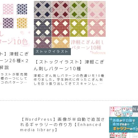
ストックイラスト
ト】津軽こぎ
ーン26種×２
【ストックイラスト】津軽こぎ
と解説
ん刺しパターン10種
イラストが販売開
津軽こぎん刺しパターンの色違いを10種
目標の一つにして
作りました。学生時代に作ったこぎん刺
ドコのパターン作
しを引っ張り出してきてスキャンし、図
しました。大体２
案の大きさや糸の幅など全体的にサイズ
月の記事でモドコ
を合わせながら作りました。CLIP
たので、遅くなり
STUDIO PAINTのペン設定もこぎん刺
...
し用に自作した...
【WordPress】画像が半自動で追加さ
れるギャラリーの作り方【Enhanced
media library】