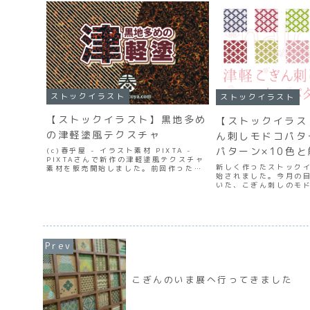
ストックイラスト
ストックイラスト
【ストックイラスト】黒地多め
【ストックイラス
の津軽塗風テクスチャ
ん刺しモドコパタ
パターン×10色
(c)春乎屋 - イラスト素材 PIXTA -
PIXTAさんで新作の津軽塗風テクスチャ
新しく作ったストック
素材を販売開始しました。前回作った津
始されました。今月の
軽塗風テクスチャよりはリアル寄りにな
いた、こぎん刺しのモ
ったかな？赤メインだったのを今回は黒
成がやっと一通り完成
多めにしたので、落ち着いた印象に仕上
週間弱くらいかな？７
がったと...
作り直しますって言っ
ましたが目標達成です。ど
こぎんのいま展へ行ってきました