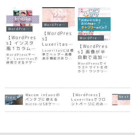
WordPress
WordPress
【WordPres
【WordPres
WordPress
s】
s】インスタ
Luxeritasで
【WordPres
風１カラムレ
フロントペー
Luxeritasには標
s】画像が半
イアウト
ジにのみウィ
準でヘッダー画像
WordPressテー
自動で追加さ
表示機能がありま
【luxeritas
マ、Luxeritasで
ンドウ幅いっ
れるギャラリ
すが、すべてのペ
使用できるデザイ
WordPressでイ
デザインファ
ぱいのヘッダ
ージで表示されて
ンファイル配布記
ーの作り方
ラストサイトを作
イル】
しまいます。それ
事です。イラスト
ー画像を表示
ろう！ワンクリッ
【Enhanced
だとちょっと使い
サイト、写真サイ
クで画像をギャラ
するCSS
勝手に影響するの
ト向けのレイアウ
media
リーに追加できる
で、カスタマイザ
トになっていま
ようになるプラグ
library】
ーを使わずCSSで
す。
インの紹介と設置
表示できるように
方法です。
したいと思いま
Wacom intuosの
【WordPress】
す。当サイトでは
ペンタブに使える
Luxeritasでフロ
以下のようにCSS
micro-USBケーブ
ントページにのみウ
を書き...
ル代替品
ィンドウ幅いっぱい
のヘッダー画像を表
示するCSS