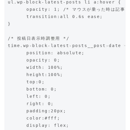
ul.wp-block-latest-posts li a:hover {

	opacity: 1; /* マウスが乗った時は記事タイトルを表示 */

	transition:all 0.6s ease;

}

/* 投稿日表示時調整用 */

time.wp-block-latest-posts__post-date {

	position: absolute;

	opacity: 0;

	width: 100%;

	height:100%;

	top:0;

	bottom: 0;

	left: 0;

	right: 0;

	padding:20px;

	color:#fff;

	display: flex;
