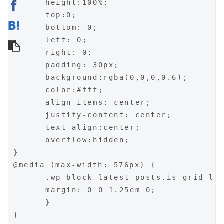
	height:100%;

	top:0;

	bottom: 0;

	left: 0;

	right: 0;

	padding: 30px;

	background:rgba(0,0,0,0.6);

	color:#fff;

	align-items: center;

	justify-content: center;

	text-align:center;

	overflow:hidden;

}

@media (max-width: 576px) {

	.wp-block-latest-posts.is-grid li {

	margin: 0 0 1.25em 0;

	}

}
