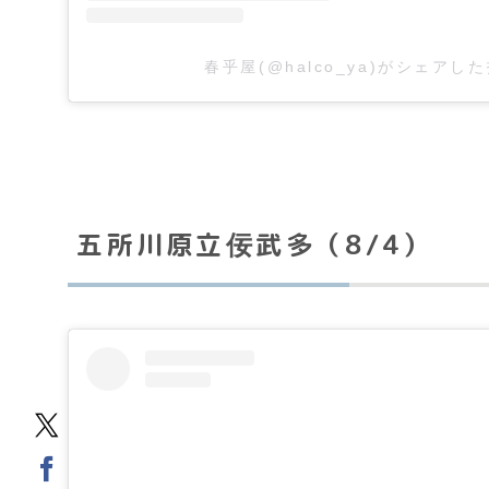
春乎屋(@halco_ya)がシェアし
五所川原立佞武多（8/4）