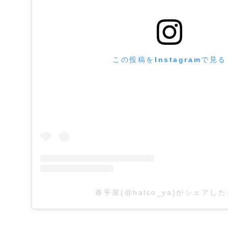
この投稿をInstagramで見る
春乎屋(@halco_ya)がシェアし