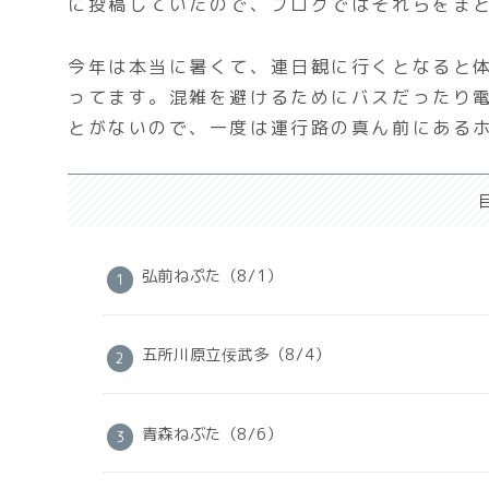
に投稿していたので、ブログではそれらをま
今年は本当に暑くて、連日観に行くとなると
ってます。混雑を避けるためにバスだったり
とがないので、一度は運行路の真ん前にある
弘前ねぷた（8/1）
五所川原立佞武多（8/4）
青森ねぶた（8/6）