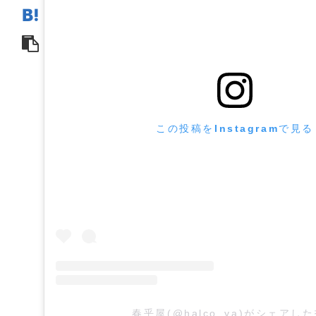
この投稿をInstagramで見る
春乎屋(@halco_ya)がシェアし